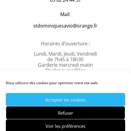
05 62 24 44 37
Mail:
stdominiquesavio@orange.fr
Horaires d’ouverture :
Lundi, Mardi, Jeudi, Vendredi
de 7h45 à 18h30
Garderie mercredi matin
Etudes surveillées
Nous utilisons des cookies pour optimiser notre site web.
Accepter les cookies
Ecole St Dominique Savio – Labège
Refuser
Voir les préférences